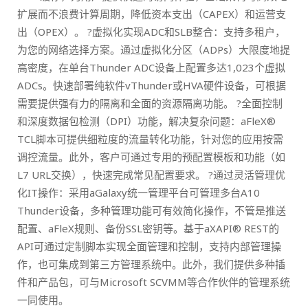
扩展而不浪费计算周期，降低资本支出（CAPEX）和运营支
出（OPEX）。 ?虚拟化实现ADC和SLB整合：支持多租户，
为您的网络选择方案。通过虚拟化分区（ADPs）大限度地提
高密度，在单台Thunder ADC设备上配置多达1,023个虚拟
ADCs。快速部署纯软件vThunder或HVA硬件设备，可根据
需要提供强有力的隔离和全面的资源隔离功能。 ?全面控制
和深度数据包检测（DPI）功能，解决复杂问题：aFleX®
TCL脚本可提供细粒度的流量转化功能，针对您的应用按需
调控流量。此外，客户可通过专用的预配置模板和功能（如
L7 URL交换），快速完成常见配置要求。 ?通过灵活管理优
化IT操作：采用aGalaxy统一管理平台可管理多台A10
Thunder设备，多种管理功能可有效简化操作，不管是推送
配置、aFleX规则、备份SSL密钥等。基于aXAPI® REST的
API可通过定制脚本实现全面管理和控制，支持内部管理操
作，也可集成到第三方管理系统中。此外，我们提供多种插
件和产品包，可与Microsoft SCVMM等合作伙伴的管理系统
一同使用。