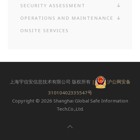
SECURITY ASSESSMENT
OPERATIONS AND MAINTENANCE
ONSITE SERVICES
上海宇信安信息技术有限公司 版权所有 |
沪公网安备
31010402335547号
Copyright © 2026 Shanghai Global Safe Information
Tech.Co.,Ltd.