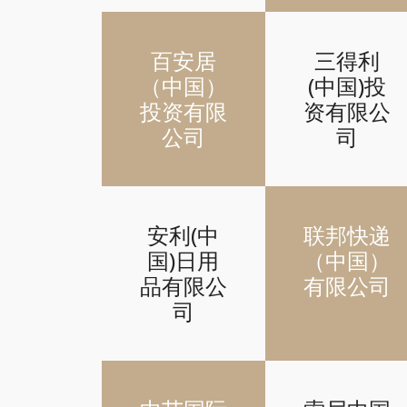
百安居
三得利
（中国）
(中国)投
投资有限
资有限公
公司
司
安利(中
联邦快递
国)日用
（中国）
品有限公
有限公司
司