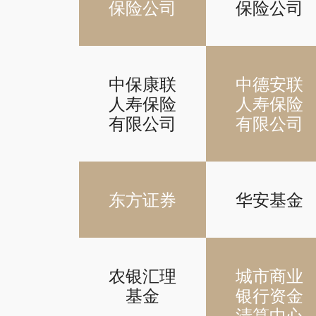
保险公司
保险公司
中保康联
中德安联
人寿保险
人寿保险
有限公司
有限公司
东方证券
华安基金
农银汇理
城市商业
基金
银行资金
清算中心