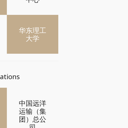
华东理工
大学
ations
中国远洋
运输（集
团）总公
司