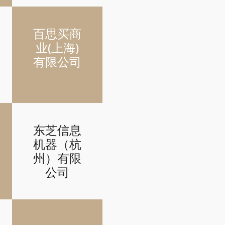
百思买商
业(上海)
有限公司
东芝信息
机器（杭
州）有限
公司