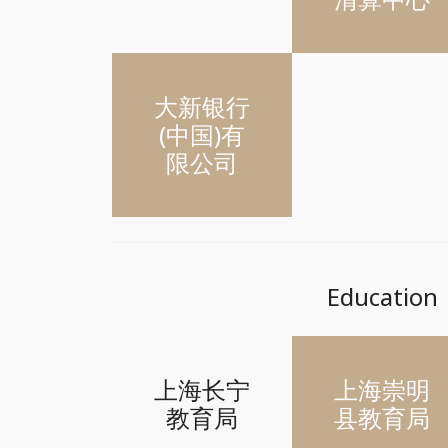
大新银行
(中国)有
限公司
Education
上海长宁
上海崇明
教育局
县教育局