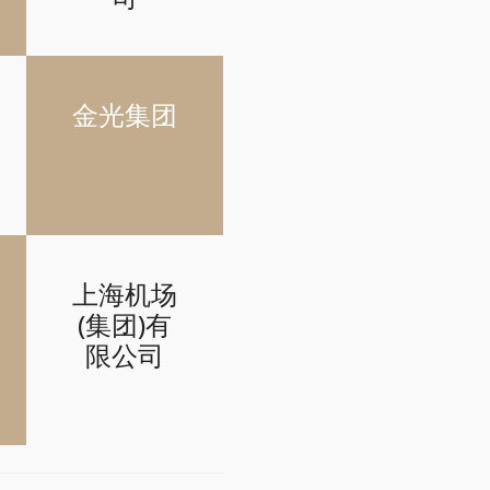
金光集团
上海机场
(集团)有
限公司